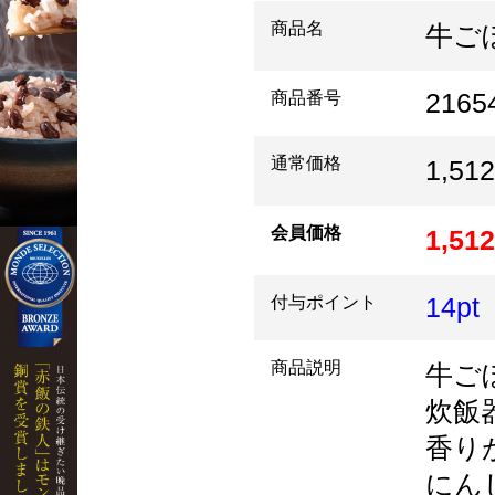
商品名
牛ご
2165
商品番号
通常価格
1,5
会員価格
1,5
14pt
付与ポイント
商品説明
牛ご
炊飯
香り
にん