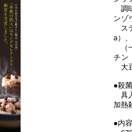
調味
ンゾ
ステ
a）
（一
チン
大豆
●殺
具入
加熱
●内