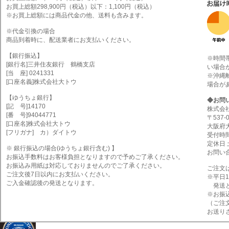
お買上総額298,900円（税込）以下：1,100円（税込）
※お買上総額には商品代金の他、送料も含みます。
※代金引換の場合
商品到着時に、配送業者にお支払いください。
【銀行振込】
※時間
[銀行名]三井住友銀行 鶴橋支店
い場合
[当 座] 0241331
※沖縄
[口座名義]株式会社大トウ
場合が
【ゆうちょ銀行】
◆お問
[記 号]14170
株式会
[番 号]94044771
〒537-
[口座名]株式会社大トウ
大阪府
[フリガナ] カ）ダイトウ
受付時間 
定休日
※ 銀行振込の場合(ゆうちょ銀行含む) 】
お問い合わ
お振込手数料はお客様負担となりますので予めご了承ください。
お振込み用紙は対応しておりませんのでご了承ください。
ご注文
ご注文後7日以内にお支払いください。
※平日
ご入金確認後の発送となります。
発送と
※お振
（ご注
お送り