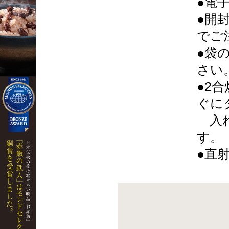
●電
●開
でご
●袋
さい
●2
ぐに
入れ
す。
●直