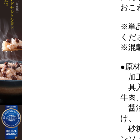
おこ
※単
くだ
※混
●原
加工
具入
牛肉
醤油
け、
砂糖
ンソ