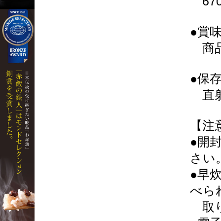
670
●賞
商品
●保
直射
【注
●開
さい
●早
べら
取り