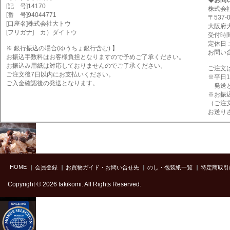
[記 号]14170
株式会
[番 号]94044771
〒537-
[口座名]株式会社大トウ
大阪府
[フリガナ] カ）ダイトウ
受付時間 
定休日
※ 銀行振込の場合(ゆうちょ銀行含む) 】
お問い合わ
お振込手数料はお客様負担となりますので予めご了承ください。
お振込み用紙は対応しておりませんのでご了承ください。
ご注文
ご注文後7日以内にお支払いください。
※平日
ご入金確認後の発送となります。
発送と
※お振
（ご注
お送り
HOME
会員登録
お買物ガイド・お問い合せ先
のし・包装紙一覧
特定商取引
Copyright © 2026 takikomi. All Rights Reserved.