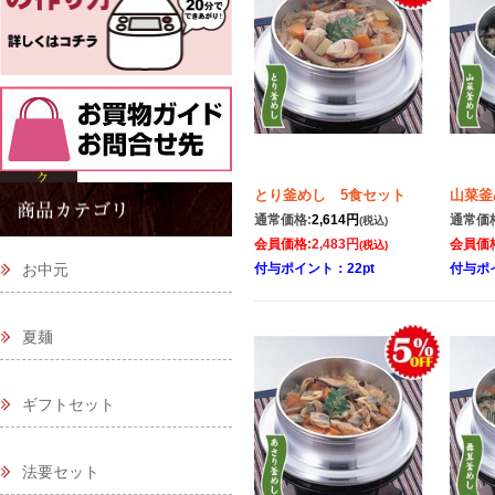
とり釜めし 5食セット
山菜釜
通常価格:
2,614円
通常価
(税込)
会員価格:
2,483円
会員価
(税込)
お中元
付与ポイント：22pt
付与ポイ
夏麺
ギフトセット
法要セット