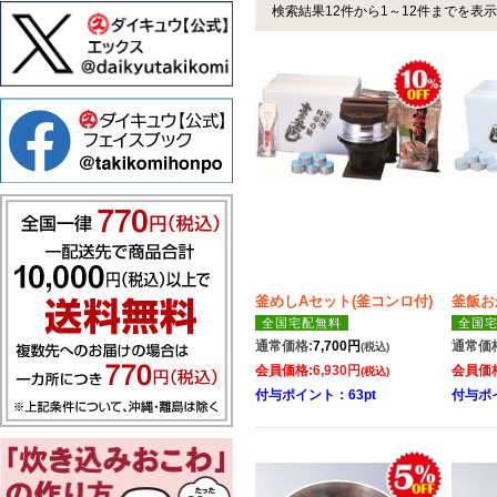
検索結果12件から1～12件までを表示
釜めしAセット(釜コンロ付)
釜飯お
全国宅配無料
全国
通常価格:
7,700円
通常価
(税込)
会員価格:
6,930円
会員価
(税込)
付与ポイント：63pt
付与ポイ