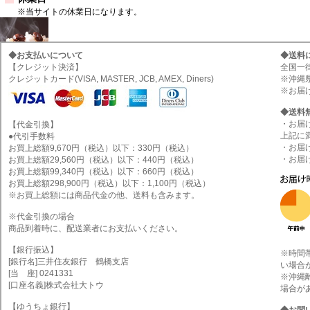
※当サイトの休業日になります。
◆お支払いについて
◆送料
【クレジット決済】
全国一律
クレジットカード(VISA, MASTER, JCB, AMEX, Diners)
※沖縄
※お届
◆送料
・お届
【代金引換】
上記に
●代引手数料
・お届
お買上総額9,670円（税込）以下：330円（税込）
・お届
お買上総額29,560円（税込）以下：440円（税込）
お買上総額99,340円（税込）以下：660円（税込）
お買上総額298,900円（税込）以下：1,100円（税込）
※お買上総額には商品代金の他、送料も含みます。
※代金引換の場合
商品到着時に、配送業者にお支払いください。
【銀行振込】
※時間
[銀行名]三井住友銀行 鶴橋支店
い場合
[当 座] 0241331
※沖縄
[口座名義]株式会社大トウ
場合が
【ゆうちょ銀行】
◆お問